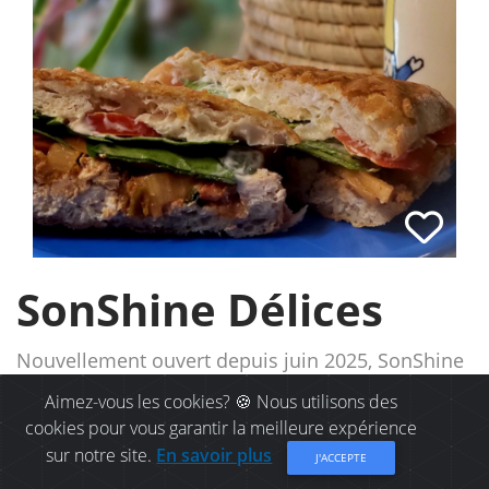
SonShine Délices
Nouvellement ouvert depuis juin 2025, SonShine
Délices est situé au 264 rue Principale à Nigadoo,
Aimez-vous les cookies? 🍪 Nous utilisons des
cookies pour vous garantir la meilleure expérience
directement à côté du
Camping Haché
. Vous y
sur notre site.
En savoir plus
J'ACCEPTE
trouverez une belle variété d'options pour toute