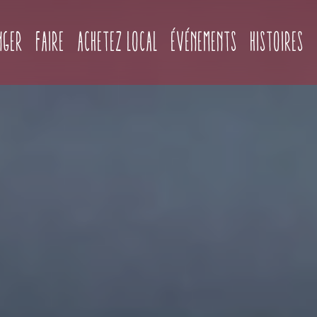
(current)
nger
Faire
Achetez local
Événements
Histoires