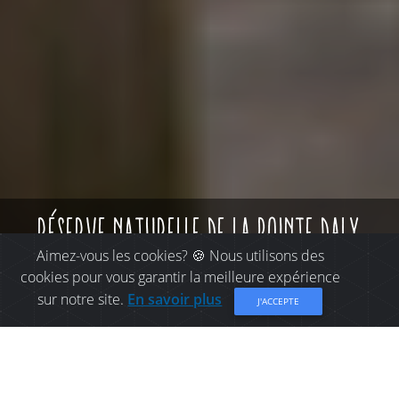
réserve naturelle de la pointe daly
Aimez-vous les cookies? 🍪 Nous utilisons des
cookies pour vous garantir la meilleure expérience
sur notre site.
En savoir plus
J'ACCEPTE
CHOSES À FAIRE À