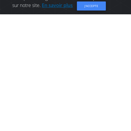
sur notre site.
En savoir plus
J'ACCEPTE
BED & BREAKFAST À
DISTRICT RURAL
CHALEUR: BAYSIDE
BREEZES B&B
Bayside Breezes est un domaine riverain de 60
acres situé le long de la route du littoral acadien,
à 15 minutes de Bathurst, et à 30 minutes de
Caraquet, NB. Deux chambres élégamment
décontractées : la Bayview avec un lit Queen et
une salle de bains 4 pièces; et la Bayshore avec