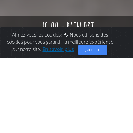
l'igloo - bathurst
Aimez-vous les cookies? 🍪 Nous utilisons des
cookies pour vous garantir la meilleure expérience
sur notre site.
En savoir plus
J'ACCEPTE
OÙ MANGER À
BATHURST: L'IGLOO -
BATHURST
Votre destination par excellence pour une petite
gâterie glacée!