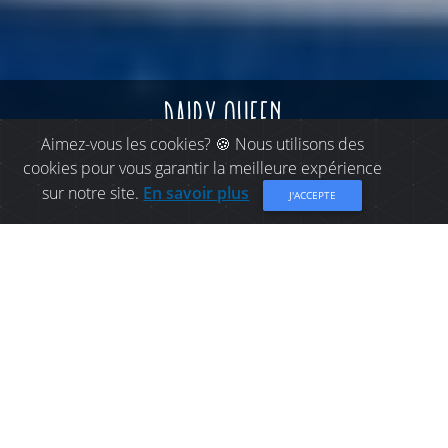
dairy queen
Aimez-vous les cookies? 🍪 Nous utilisons des
cookies pour vous garantir la meilleure expérience
sur notre site.
En savoir plus
J'ACCEPTE
OÙ MANGER À
BATHURST: DAIRY QUEEN
Nouvellement installé à Bathurst!
Partager