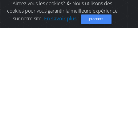
Aimez-vous les cookies? 🍪 Nous utilisons des
cookies pour vous garantir la meilleure expérience
sur notre site.
En savoir plus
J'ACCEPTE
CHOSES À FAIRE À
BATHURST: VÉLO DE
MONTAGNE & À PNEUS
SURDIMENSIONNÉS (FAT
BIKE) CHALEUR
Magnifique réseau de sentiers accessibles toute
l'année au cœur de la ville de Bathurst.
Partager