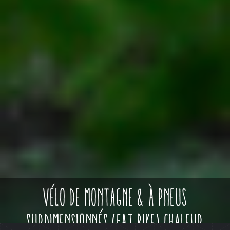
vélo de montagne & à pneus
surdimensionnés (fat bike) chaleur