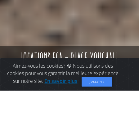
locations eca - plage youghall
Aimez-vous les cookies? 🍪 Nous utilisons des
cookies pour vous garantir la meilleure expérience
sur notre site.
En savoir plus
J'ACCEPTE
CHOSES À FAIRE À
BATHURST: LOCATIONS
ECA - PLAGE YOUGHALL