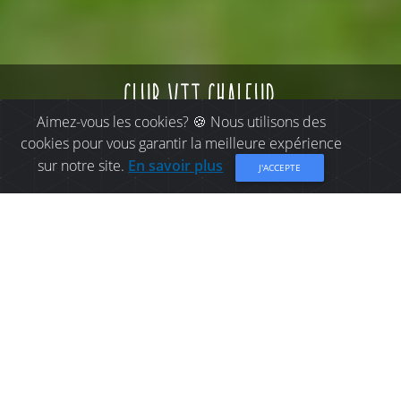
club vtt chaleur
Aimez-vous les cookies? 🍪 Nous utilisons des
cookies pour vous garantir la meilleure expérience
sur notre site.
En savoir plus
J'ACCEPTE
CHOSES À FAIRE À BELLE-
BAIE: CLUB VTT CHALEUR
Nous offrons plus de 400 km de sentiers gérés 4
saisons.