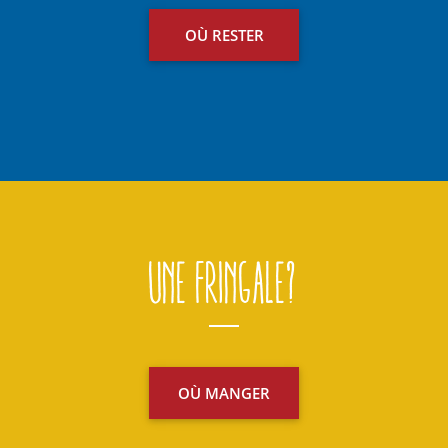
OÙ RESTER
Une fringale?
OÙ MANGER